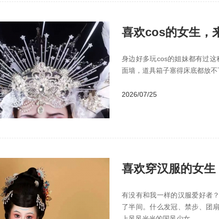
喜欢cos的女生
验
身边好多玩cos的姐妹都有过
面墙，道具箱子塞得床底都放不
2026/07/25
喜欢穿汉服的女生
有没有和我一样的汉服爱好者
了半间。什么发冠、禁步、团
上风风光光的国风少女