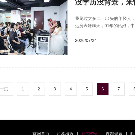
没学历没背景，来
要
我见过太多二十出头的年轻人
远房表妹聊天，01年的姑娘，
2026/07/24
一页
1
2
3
4
5
6
7
官网首页
机构概况
新闻资讯
课程设置
师