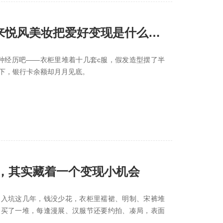
，来悦风美妆把爱好变现是什么体
这种经历吧——衣柜里堆着十几套c服，假发造型摆了半
下，银行卡余额却月月见底。
，其实藏着一个变现小机会
？入坑这几年，钱没少花，衣柜里襦裙、明制、宋裤堆
扇买了一堆，每逢漫展、汉服节还要约拍、凑局，表面