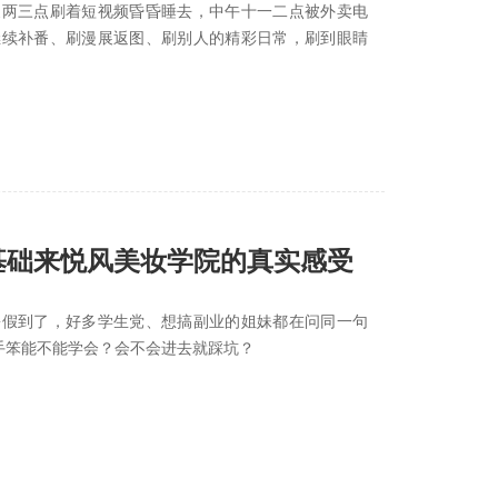
晨两三点刷着短视频昏昏睡去，中午十一二点被外卖电
继续补番、刷漫展返图、刷别人的精彩日常，刷到眼睛
基础来悦风美妆学院的真实感受
暑假到了，好多学生党、想搞副业的姐妹都在问同一句
手笨能不能学会？会不会进去就踩坑？