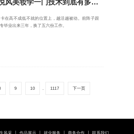
悦风美妆学一门技术到底有多重
，卡在高不成低不就的位置上，越活越被动。前阵子跟
中专毕业出来三年，换了五六份工作。
8
9
10
1117
下一页
..
生风采
作品展示
就业服务
商务合作
联系我们