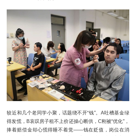
较近和几个老同学小聚，话题绕不开“钱”。A吐槽基金绿
得发慌，B哀叹房子租不上价还操心断供，C刚被“优化”，
捧着赔偿金却心慌得睡不着觉——钱在贬值，岗位在消