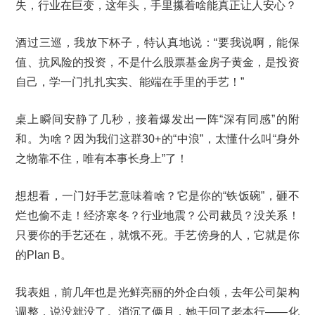
失，行业在巨变，这年头，手里攥着啥能真正让人安心？
酒过三巡，我放下杯子，特认真地说：“要我说啊，能保
值、抗风险的投资，不是什么股票基金房子黄金，是投资
自己，学一门扎扎实实、能端在手里的手艺！”
桌上瞬间安静了几秒，接着爆发出一阵“深有同感”的附
和。为啥？因为我们这群30+的“中浪”，太懂什么叫“身外
之物靠不住，唯有本事长身上”了！
想想看，一门好手艺意味着啥？它是你的“铁饭碗”，砸不
烂也偷不走！经济寒冬？行业地震？公司裁员？没关系！
只要你的手艺还在，就饿不死。手艺傍身的人，它就是你
的Plan B。
我表姐，前几年也是光鲜亮丽的外企白领，去年公司架构
调整，说没就没了。消沉了俩月，她干回了老本行——化