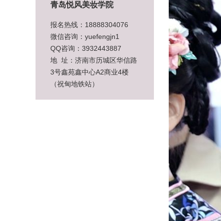
青岛悦风美妆学院
报名热线：18888304076
微信咨询：yuefengjn1
QQ咨询：3932443887
地 址：济南市历城区华信路
3号鑫苑鑫中心A2商业4楼
（祝甸地铁站）