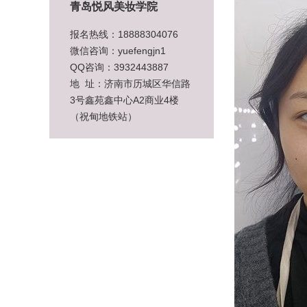
青岛悦风美妆学院
报名热线：18888304076
微信咨询：yuefengjn1
QQ咨询：3932443887
地 址：济南市历城区华信路
3号鑫苑鑫中心A2商业4楼
（祝甸地铁站）