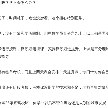
会吗？学不会怎么办？
花了，时间耗了，啥也没捞着。这个担心特别正常。
绣，没有年龄和学历限制。咱在校学员百分之九十五以上都是零
段进行授课，循序渐进授课，实操循序渐进提升。上课是三分理
边指导。
都有签单考核，而且上两天课会安排一天提升课，专门针对你自
月底还有阶段考核，考核你近期学的技术和不足，老师再针对薄
全国26家直营校区，你毕业以后不管在当地还是去别的城市发展