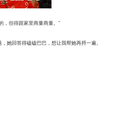
的，但得跟家里商量商量。"
题，她回答得磕磕巴巴，想让我帮她再捋一遍。