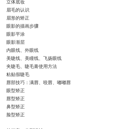
立体底妆
眉毛的认识
眉形的矫正
眼影的描画步骤
眼影平涂
眼影渐层
内眼线、外眼线
美睫线、美瞳线、飞扬眼线
夹睫毛、睫毛膏使用方法
粘贴假睫毛
唇部技巧：满唇、咬唇、嘟嘟唇
眼型矫正
唇型矫正
鼻型矫正
脸型矫正