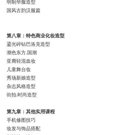
明制华服造型
国风古韵汉服篇
第
八
章：特色
商业化妆
造型
鎏光碎钻巴洛克造型
潮色东方.国潮
亚裔轻混血妆
儿童舞台妆
秀场新娘造型
杂志风格造型
街拍.时尚造型
第九章：其他实用课程
手机修图技巧
妆发与饰品搭配