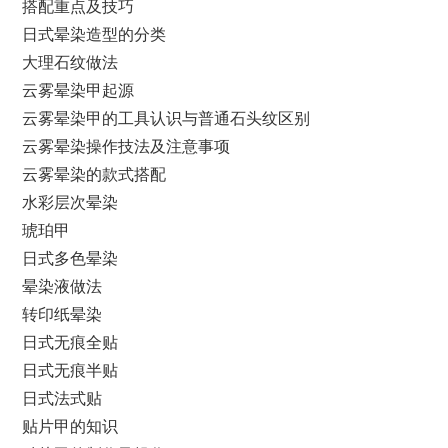
搭配重点及技巧
日式晕染造型的分类
大理石纹做法
云雾晕染甲起源
云雾晕染甲的工具认识与普通石头纹区别
云雾晕染操作技法及注意事项
云雾晕染的款式搭配
水彩层次晕染
琥珀甲
日式多色晕染
晕染液做法
转印纸晕染
日式无痕全贴
日式无痕半贴
日式法式贴
贴片甲的知识