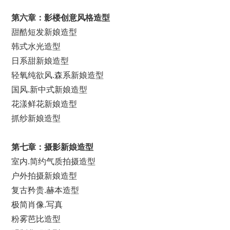
第
六
章：影楼创意风格造型
甜酷短发新娘造型
韩式水光造型
日系甜新娘造型
轻氧纯欲风.森系新娘造型
国风.新中式新娘造型
花漾鲜花新娘造型
抓纱新娘造型
第
七
章：摄影新娘造型
室内.简约气质拍摄造型
户外拍摄新娘造型
复古矜贵.赫本造型
极简肖像.写真
粉雾芭比造型