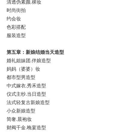
清透伪素颜.裸妆
时尚街拍
约会妆
色彩搭配
服装造型
第
五
章：新娘
结婚
当天造型
婚礼姐妹团.伴娘造型
妈妈（婆婆）妆
都市型男造型
中式嫁衣.秀禾造型
仪式主纱.当日造型
法式轻复古新娘造型
小众新娘造型
简奢.晨袍妆
财阀千金.晚宴造型