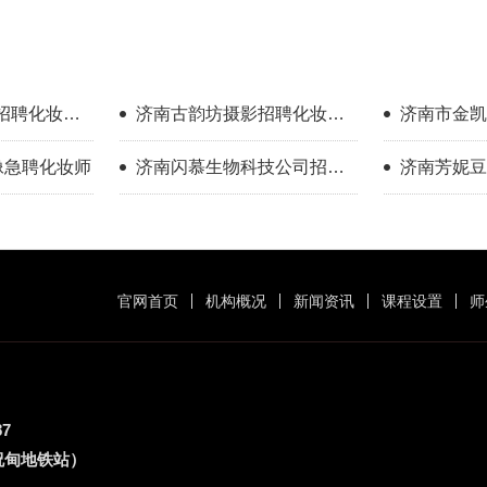
招聘化妆师
济南古韵坊摄影招聘化妆师
济南市金凯
00）
4000+提成
招聘化妆师
影像急聘化妆师
济南闪慕生物科技公司招聘
济南芳妮豆
美甲师
化妆师
官网首页
机构概况
新闻资讯
课程设置
师
87
祝甸地铁站）