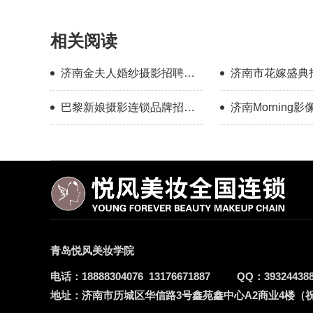
相关阅读
济南金夫人婚纱摄影招聘化
济南市花嫁盛典
妆师
（月薪5000-200
巴黎新娘摄影连锁品牌招聘
济南Morning
化妆师
青岛悦风美妆学院
电话：
18888304076
13176671887
QQ：
39324438
地址：
济南市历城区华信路3号鑫苑鑫中心A2商业4楼（