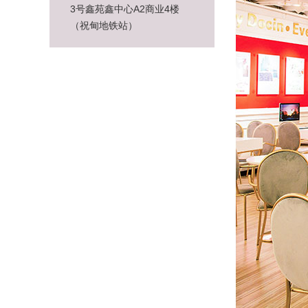
3号鑫苑鑫中心A2商业4楼
（祝甸地铁站）