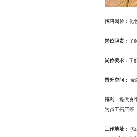
招聘岗位
：化
岗位职责
：了
岗位要求
：
了
晋升空间：
金牌
福利
：提供食
为员工拓店等
工作地址
： (就