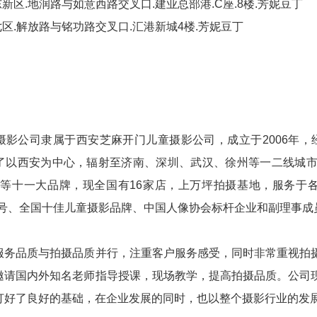
东新区.地润路与如意西路交叉口.建业总部港.C座.8楼.芳妮豆丁
七区.解放路与铭功路交叉口.汇港新城4楼.芳妮豆丁
：
摄影公司隶属于西安芝麻开门儿童摄影公司，成立于2006年，
了以西安为中心，辐射至济南、深圳、武汉、徐州等一二线城
eyes等十一大品牌，现全国有16家店，上万坪拍摄基地，服务
号、全国十佳儿童摄影品牌、中国人像协会标杆企业和副理事成员
服务品质与拍摄品质并行，注重客户服务感受，同时非常重视拍
邀请国内外知名老师指导授课，现场教学，提高拍摄品质。公司
打好了良好的基础，在企业发展的同时，也以整个摄影行业的